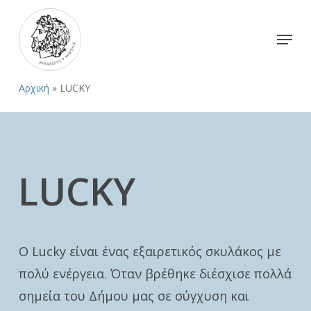
Skip
to
Menu
Close
main
Menu
content
Αρχική
»
LUCKY
LUCKY
O Lucky είναι ένας εξαιρετικός σκυλάκος με
πολύ ενέργεια. Όταν βρέθηκε διέσχισε πολλά
σημεία του Δήμου μας σε σύγχυση και