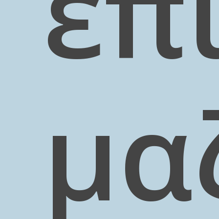
επ
μα