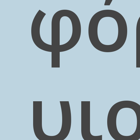
φό
υι