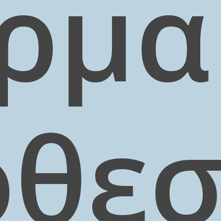
ρμα
οθεσ