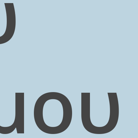
υ
μου