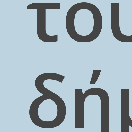
το
δή