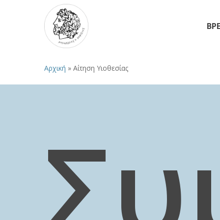
Skip
to
ΒΡΕ
main
content
Αρχική
»
Αίτηση Υιοθεσίας
Συ