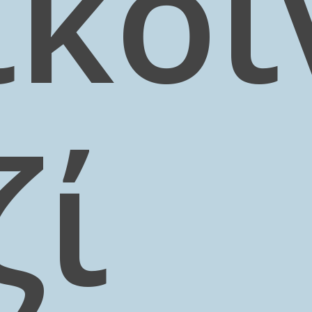
ικο
ζί